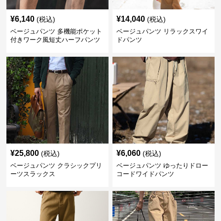
¥
6,140
¥
14,040
(税込)
(税込)
ベージュパンツ 多機能ポケット
ベージュパンツ リラックスワイ
付きワーク風短丈ハーフパンツ
ドパンツ
¥
25,800
¥
6,060
(税込)
(税込)
ベージュパンツ クラシックプリ
ベージュパンツ ゆったりドロー
ーツスラックス
コードワイドパンツ