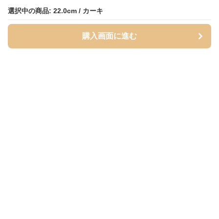
選択中の商品: 22.0cm / カーキ
選択中の商品: 22.0cm / カーキ
購入画面に進む
購入画面に進む
ベージュッツ
について
会社概要
利用規約