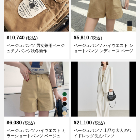
¥
10,740
¥
5,810
(税込)
(税込)
ベージュパンツ 男女兼用ベージ
ベージュパンツ ハイウエスト シ
ュチノパンツ秋冬新作
ョートパンツ レディース ベージ
ュ
¥
6,080
¥
21,100
(税込)
(税込)
ベージュパンツ ハイウエスト カ
ベージュパンツ 上品な大人のワ
ラーショートパンツ ベージュ
イドレッグ長丈パンツ