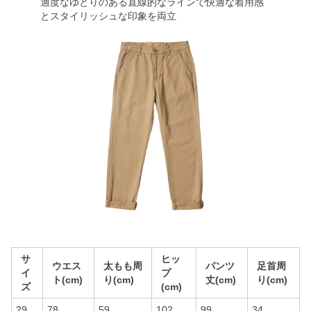
適度なゆとりのある直線的なラインで快適な着用感
とスタイリッシュな印象を両立
サ
ヒッ
ウエス
太もも周
パンツ
足首周
イ
プ
ト(cm)
り(cm)
丈(cm)
り(cm)
ズ
(cm)
29
78
59
102
99
34