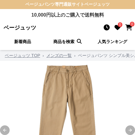
ベージュパンツ
専門通販サイト
ベージュッツ
10,000
円以上のご購入で送料無料
0
0
ベージュッツ
新着商品
商品を検索
人気ランキング
ベージュッツ TOP
›
メンズの一覧
›
ベージュパンツ シンプル美
Previous slide
Ne