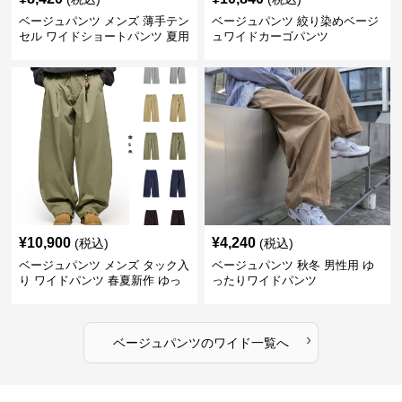
ベージュパンツ メンズ 薄手テン
ベージュパンツ 絞り染めベージ
セル ワイドショートパンツ 夏用
ュワイドカーゴパンツ
涼感ハーフパンツ
¥
10,900
¥
4,240
(税込)
(税込)
ベージュパンツ メンズ タック入
ベージュパンツ 秋冬 男性用 ゆ
り ワイドパンツ 春夏新作 ゆっ
ったりワイドパンツ
たり 五色展開
›
ベージュパンツ
の
ワイド
一覧へ