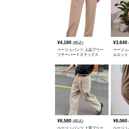
¥
4,180
¥
3,640
(税込)
ベージュパンツ 上品プリー
ベージュ
ツテーパードスラックス
ルエット
¥
8,580
¥
6,060
(税込)
ベージュパンツ 上質プリー
ベージュ