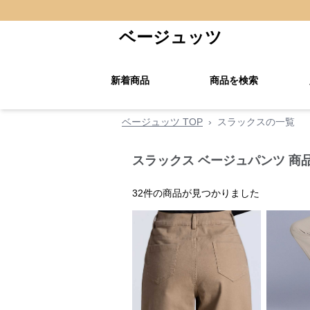
ベージュッツ
新着商品
商品を検索
ベージュッツ TOP
›
スラックスの一覧
スラックス ベージュパンツ 商
32
件の商品が見つかりました