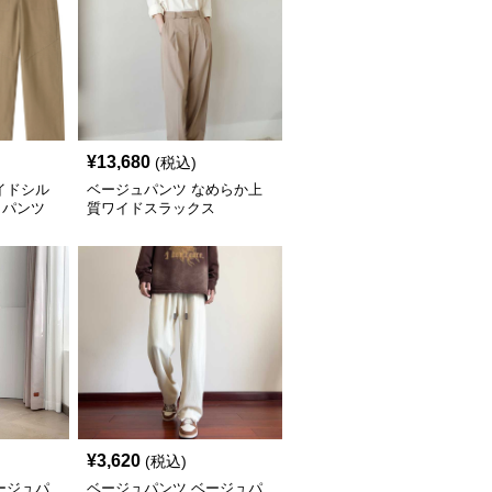
¥
13,680
(税込)
イドシル
ベージュパンツ なめらか上
トパンツ
質ワイドスラックス
¥
3,620
(税込)
ージュパ
ベージュパンツ ベージュパ