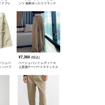
イドフレ
ンツ 縦畝ゆったりリラック
ススラックス
¥
7,360
(税込)
ージュパ
ベージュパンツ レディース
ィ ハーフ
上質感テーパードスラックス
パンツ