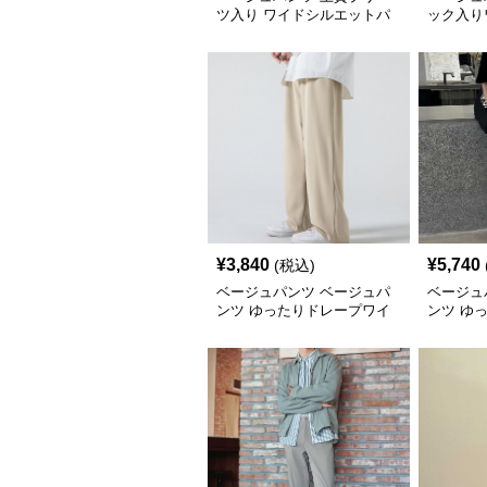
ツ入り ワイドシルエットパ
ック入り
ンツ
¥
3,840
¥
5,740
(税込)
ベージュパンツ ベージュパ
ベージュ
ンツ ゆったりドレープワイ
ンツ ゆ
ドスラックス
ワイドス