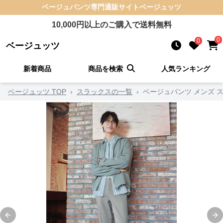
ベージュパンツ
専門通販サイト
ベージュッツ
10,000
円以上のご購入で送料無料
0
0
ベージュッツ
新着商品
商品を検索
人気ランキング
ベージュッツ TOP
›
スラックスの一覧
›
ベージュパンツ メンズ 
Previous slide
Ne