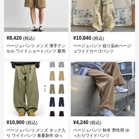
¥
8,420
¥
10,840
(税込)
(税込)
ベージュパンツ メンズ 薄手テン
ベージュパンツ 絞り染めベージ
セル ワイドショートパンツ 夏用
ュワイドカーゴパンツ
涼感ハーフパンツ
¥
10,900
¥
4,240
(税込)
(税込)
ベージュパンツ メンズ タック入
ベージュパンツ 秋冬 男性用 ゆ
り ワイドパンツ 春夏新作 ゆっ
ったりワイドパンツ