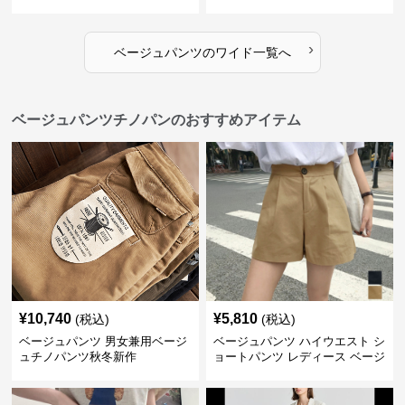
たり 五色展開
›
ベージュパンツ
の
ワイド
一覧へ
ベージュパンツチノパンのおすすめアイテム
¥
10,740
¥
5,810
(税込)
(税込)
ベージュパンツ 男女兼用ベージ
ベージュパンツ ハイウエスト シ
ュチノパンツ秋冬新作
ョートパンツ レディース ベージ
ュ