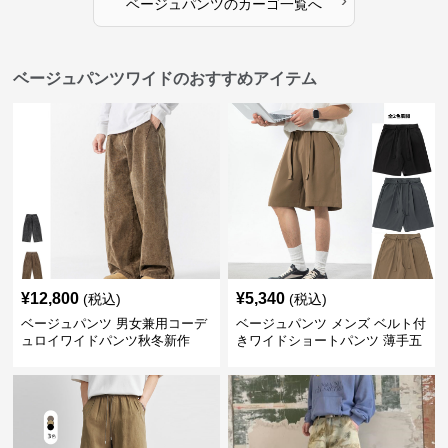
›
ベージュパンツ
の
カーゴ
一覧へ
ベージュパンツワイドのおすすめアイテム
¥
12,800
¥
5,340
(税込)
(税込)
ベージュパンツ 男女兼用コーデ
ベージュパンツ メンズ ベルト付
ュロイワイドパンツ秋冬新作
きワイドショートパンツ 薄手五
分丈