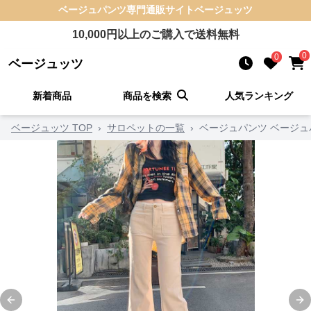
ベージュパンツ
専門通販サイト
ベージュッツ
10,000
円以上のご購入で送料無料
0
0
ベージュッツ
新着商品
商品を検索
人気ランキング
ベージュッツ TOP
›
サロペットの一覧
›
ベージュパンツ ベージュ
Previous slide
Ne