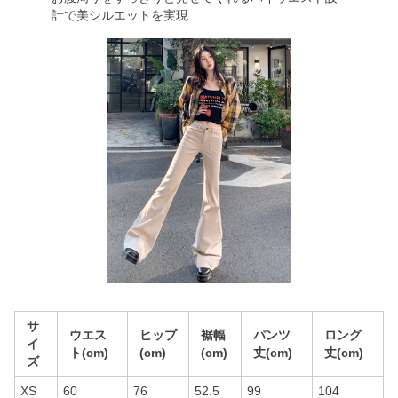
計で美シルエットを実現
サ
ウエス
ヒップ
裾幅
パンツ
ロング
イ
ト(cm)
(cm)
(cm)
丈(cm)
丈(cm)
ズ
XS
60
76
52.5
99
104