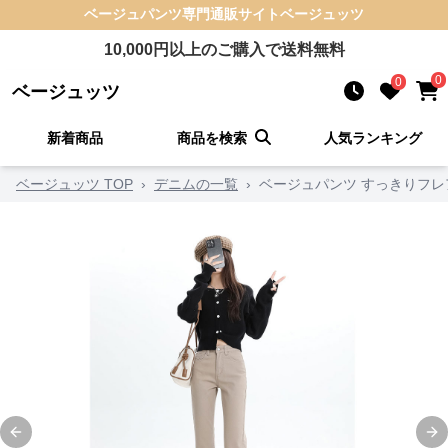
ベージュパンツ
専門通販サイト
ベージュッツ
10,000
円以上のご購入で送料無料
0
0
ベージュッツ
新着商品
商品を検索
人気ランキング
ベージュッツ TOP
›
デニムの一覧
›
ベージュパンツ すっきりフ
Previous slide
Ne