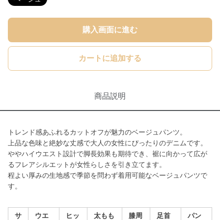
購入画面に進む
カートに追加する
商品説明
トレンド感あふれるカットオフが魅力のベージュパンツ。
上品な色味と絶妙な丈感で大人の女性にぴったりのデニムです。
ややハイウエスト設計で脚長効果も期待でき、裾に向かって広が
るフレアシルエットが女性らしさを引き立てます。
程よい厚みの生地感で季節を問わず着用可能なベージュパンツで
す。
サ
ウエ
ヒッ
太もも
膝周
足首
パン