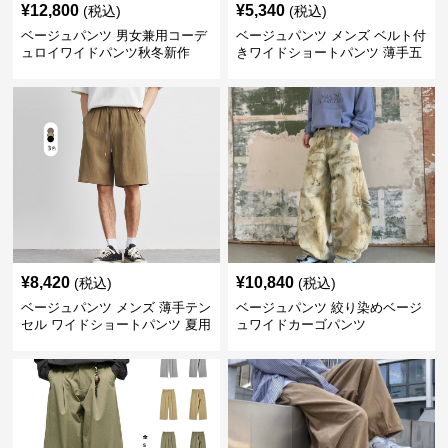
¥
12,800
¥
5,340
(税込)
(税込)
ベージュパンツ 男女兼用コーデ
ベージュパンツ メンズ ベルト付
ュロイワイドパンツ秋冬新作
きワイドショートパンツ 薄手五
分丈
¥
8,420
¥
10,840
(税込)
(税込)
ベージュパンツ メンズ 薄手テン
ベージュパンツ 絞り染めベージ
セル ワイドショートパンツ 夏用
ュワイドカーゴパンツ
涼感ハーフパンツ