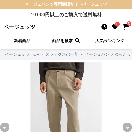
ベージュパンツ
専門通販サイト
ベージュッツ
10,000
円以上のご購入で送料無料
0
0
ベージュッツ
新着商品
商品を検索
人気ランキング
ベージュッツ TOP
›
スラックスの一覧
›
ベージュパンツ ゆった
Previous slide
Ne