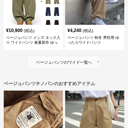
¥
10,900
¥
4,240
(税込)
(税込)
ベージュパンツ メンズ タック入
ベージュパンツ 秋冬 男性用 ゆ
り ワイドパンツ 春夏新作 ゆっ
ったりワイドパンツ
たり 五色展開
›
ベージュパンツ
の
ワイド
一覧へ
ベージュパンツチノパンのおすすめアイテム