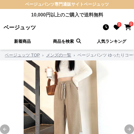
ベージュパンツ
専門通販サイト
ベージュッツ
10,000
円以上のご購入で送料無料
0
0
ベージュッツ
新着商品
商品を検索
人気ランキング
ベージュッツ TOP
›
メンズの一覧
›
ベージュパンツ ゆったりコ
Previous slide
Ne