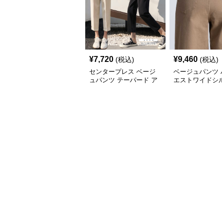
¥
7,720
¥
9,460
(税込)
(税込)
センタープレス ベージ
ベージュパンツ 
ュパンツ テーパード ア
エストワイドシ
ンクル丈 夏
スラックス