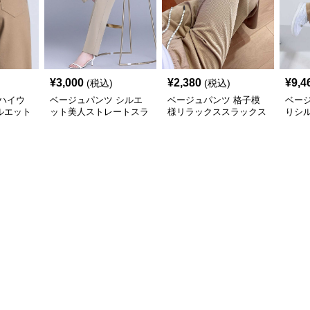
¥
3,000
¥
2,380
¥
9,4
(税込)
(税込)
ハイウ
ベージュパンツ シルエ
ベージュパンツ 格子模
ベー
ルエット
ット美人ストレートスラ
様リラックススラックス
りシ
ックス
ス