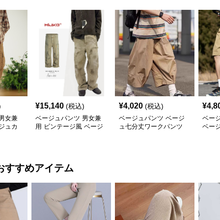
¥
15,140
¥
4,020
¥
4,8
)
(税込)
(税込)
男女兼
ベージュパンツ 男女兼
ベージュパンツ ベージ
ベー
ジュカ
用 ビンテージ風 ベージ
ュ七分丈ワークパンツ
ベー
新作
ュカーゴパンツ ストリ
メンズ
パンツ
ート系
おすすめアイテム