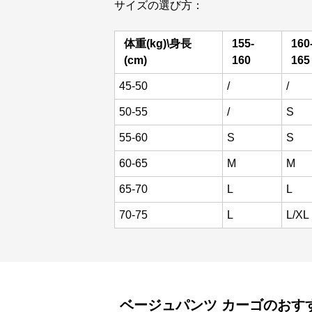
サイズの選び方：
体重(kg)\身長
155-
160
(cm)
160
165
45-50
/
/
50-55
/
S
55-60
S
S
60-65
M
M
65-70
L
L
70-75
L
L/XL
ベージュパンツ
カーゴ
のおす