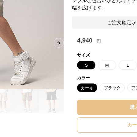
ンプルな色合いがどんなトッ
幅を広げます。
ご注文確定か
4,940
円
Next slide
サイズ
S
M
L
カラー
カーキ
ブラック
ア
購
カー