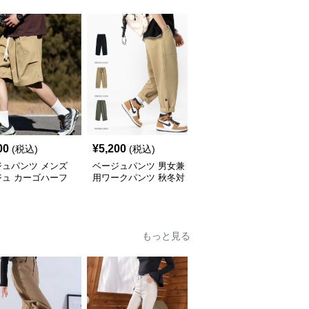
00
¥
5,200
¥
6,080
(税込)
(税込)
(税込)
ジュパンツ メンズ
ベージュパンツ 男女兼
ベージュパンツ 男女兼
ジュ カーゴハーフ
用ワークパンツ 秋冬対
用 ワイドカーゴパンツ
 ワイド
応 全3色展開
ベージュ 春夏
もっと見る