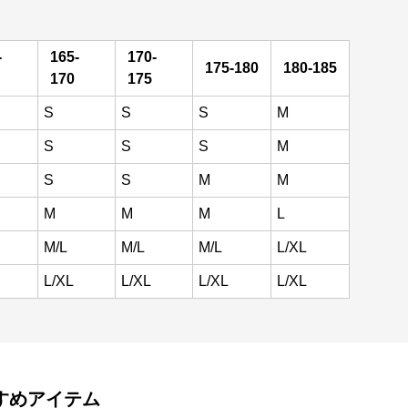
-
165-
170-
175-180
180-185
170
175
S
S
S
M
S
S
S
M
S
S
M
M
M
M
M
L
M/L
M/L
M/L
L/XL
L/XL
L/XL
L/XL
L/XL
すめアイテム