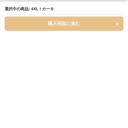
選択中の商品: 4XL / カーキ
選択中の商品: 4XL / カーキ
購入画面に進む
購入画面に進む
ベージュッツ
について
会社概要
利用規約