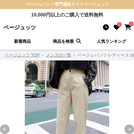
ベージュパンツ
専門通販サイト
ベージュッツ
10,000
円以上のご購入で送料無料
0
0
ベージュッツ
新着商品
商品を検索
人気ランキング
ベージュッツ TOP
›
メンズの一覧
›
ベージュパンツ レディース 
Previous slide
Ne