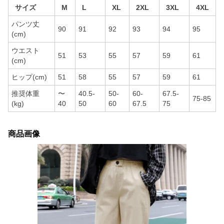
サイズ
M
L
XL
2XL
3XL
4XL
パンツ丈
90
91
92
93
94
95
(cm)
ウエスト
51
53
55
57
59
61
(cm)
ヒップ(cm)
51
58
55
57
59
61
推奨体重
〜
40.5-
50-
60-
67.5-
75-85
(kg)
40
50
60
67.5
75
商品画像