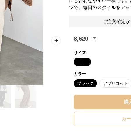
にも合わせやすい一着です。
ツで、毎日のスタイルをアッ
ご注文確定か
8,620
円
Next slide
サイズ
L
カラー
ブラック
アプリコット
購
カー