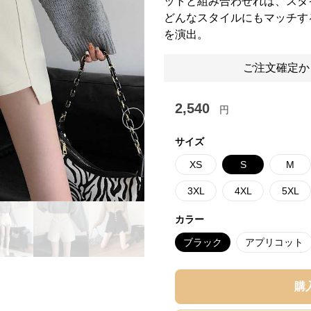
ットと組み合わせれば、スタ
どんなスタイルにもマッチす
を演出。
ご注文確定か
2,540
円
Next slide
サイズ
XS
S
M
3XL
4XL
5XL
カラー
ブラック
アプリコット
購