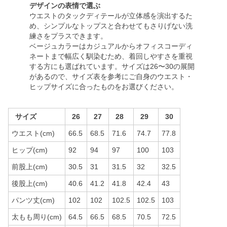
デザインの表情で選ぶ
ウエストのタックディテールが立体感を演出するた
め、シンプルなトップスと合わせてもさりげない洗
練さをプラスできます。
ベージュカラーはカジュアルからオフィスコーディ
ネートまで幅広く馴染むため、着回しやすさを重視
する方にも選ばれています。サイズは26〜30の展開
があるので、サイズ表を参考にご自身のウエスト・
ヒップサイズに合ったものをお選びください。
サイズ
26
27
28
29
30
ウエスト(cm)
66.5
68.5
71.6
74.7
77.8
ヒップ(cm)
92
94
97
100
103
前股上(cm)
30.5
31
31.5
32
32.5
後股上(cm)
40.6
41.2
41.8
42.4
43
パンツ丈(cm)
102
102
102.5
102.5
103
太もも周り(cm)
64.5
66.5
68.5
70.5
72.5