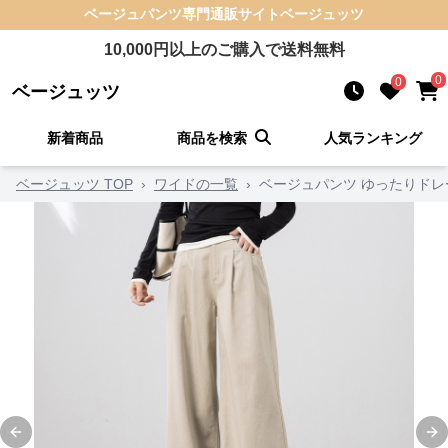
ベージュパンツ
専門通販サイト
ベージュッツ
10,000
円以上のご購入で送料無料
0
0
ベージュッツ
新着商品
商品を検索
人気ランキング
ベージュッツ TOP
›
ワイドの一覧
›
ベージュパンツ ゆったりドレ
Previous slide
Ne