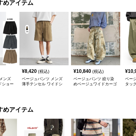
すめアイテム
¥
8,420
¥
10,840
¥
10,
(税込)
(税込)
メンズ
ベージュパンツ メンズ
ベージュパンツ 絞り染
ベー
ドショー
薄手テンセル ワイドシ
めベージュワイドカーゴ
タッ
分丈
ョートパンツ 夏用涼感
パンツ
ツ 春
ハーフパンツ
色展
すめアイテム