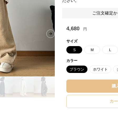
ださい。
ご注文確定か
4,680
円
Next slide
サイズ
S
M
L
カラー
ブラウン
ホワイト
購
カー