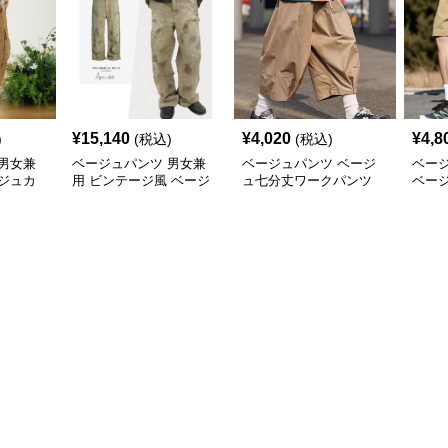
¥
15,140
¥
4,020
¥
4,8
)
(税込)
(税込)
男女兼
ベージュパンツ 男女兼
ベージュパンツ ベージ
ベー
ジュカ
用 ビンテージ風 ベージ
ュ七分丈ワークパンツ
ベー
新作
ュカーゴパンツ ストリ
メンズ
パンツ
ート系