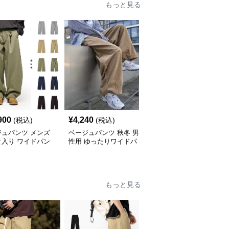
もっと見る
900
¥
4,240
¥
4,000
(税込)
(税込)
(税込)
ジュパンツ メンズ
ベージュパンツ 秋冬 男
ゆったりワイドベージュ
ク入り ワイドパン
性用 ゆったりワイドパ
パンツ女性用
夏新作 ゆったり 五
ンツ
開
もっと見る