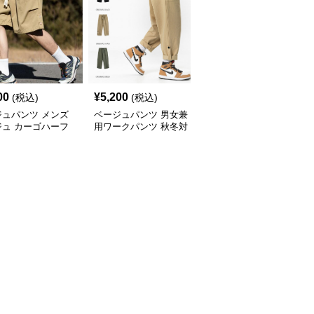
00
¥
5,200
¥
6,080
(税込)
(税込)
(税込)
ジュパンツ メンズ
ベージュパンツ 男女兼
ベージュパンツ 男女兼
ジュ カーゴハーフ
用ワークパンツ 秋冬対
用 ワイドカーゴパンツ
 ワイド
応 全3色展開
ベージュ 春夏