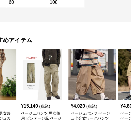
60
108
すめアイテム
¥
15,140
¥
4,020
¥
4,8
)
(税込)
(税込)
男女兼
ベージュパンツ 男女兼
ベージュパンツ ベージ
ベー
ジュカ
用 ビンテージ風 ベージ
ュ七分丈ワークパンツ
ベー
新作
ュカーゴパンツ ストリ
メンズ
パンツ
ート系