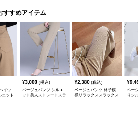
おすすめアイテム
¥
3,000
¥
2,380
¥
9,4
(税込)
(税込)
ハイウ
ベージュパンツ シルエ
ベージュパンツ 格子模
ベー
ルエット
ット美人ストレートスラ
様リラックススラックス
りシ
ックス
ス