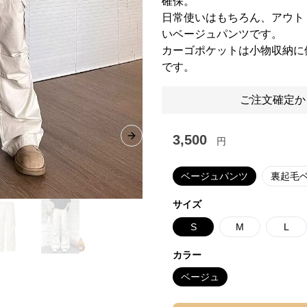
確保。
日常使いはもちろん、アウト
いベージュパンツです。
カーゴポケットは小物収納に
です。
ご注文確定か
3,500
円
Next slide
ベージュパンツ
裏起毛
サイズ
S
M
L
カラー
ベージュ