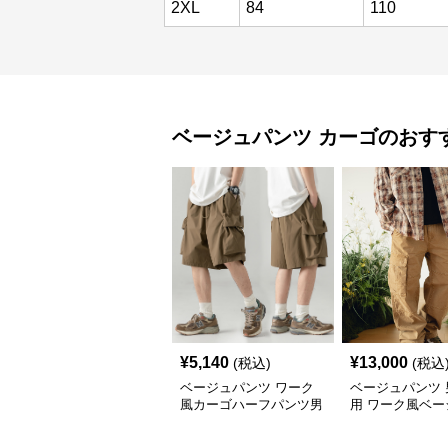
2XL
84
110
ベージュパンツ
カーゴ
のおす
¥
5,140
¥
13,000
(税込)
(税込
ベージュパンツ ワーク
ベージュパンツ 
風カーゴハーフパンツ男
用 ワーク風ベー
女兼用春夏
ーゴパンツ 春秋