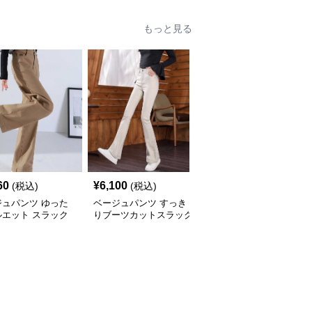
もっと見る
60
¥
6,100
¥
12,820
(税込)
(税込)
(税込)
ジュパンツ ゆった
ベージュパンツ すっき
ベージュパンツ なめら
ルエット スラック
りブーツカットスラック
か素材のワイドスラック
ス
ス