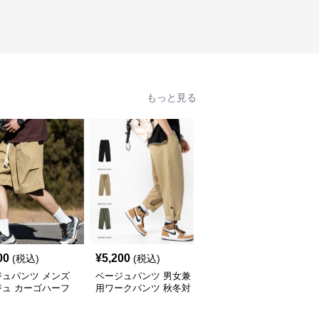
もっと見る
00
¥
5,200
¥
6,080
(税込)
(税込)
(税込)
ジュパンツ メンズ
ベージュパンツ 男女兼
ベージュパンツ 男女兼
ジュ カーゴハーフ
用ワークパンツ 秋冬対
用 ワイドカーゴパンツ
 ワイド
応 全3色展開
ベージュ 春夏