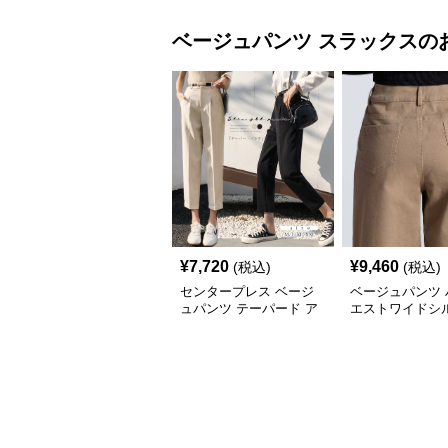
ベージュパンツ
スラックス
の
¥
7,720
¥
9,460
(税込)
(税込)
センタープレス ベージ
ベージュパンツ 
ュパンツ テーパード ア
エストワイドシ
ンクル丈 夏
スラックス