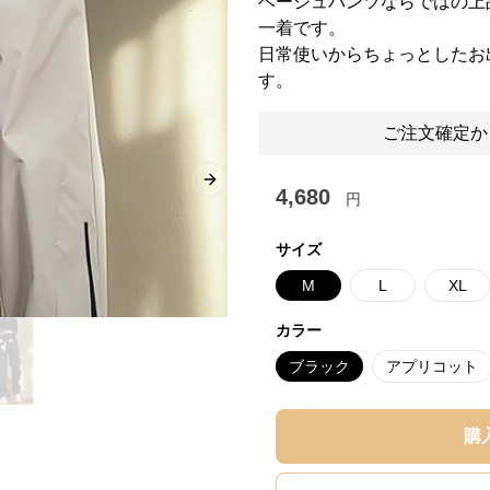
ベージュパンツならではの上
一着です。
日常使いからちょっとしたお
す。
ご注文確定か
Next slide
4,680
円
サイズ
M
L
XL
カラー
ブラック
アプリコット
購