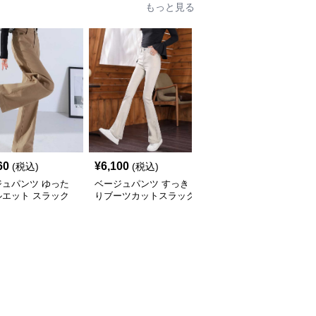
もっと見る
60
¥
6,100
¥
12,820
(税込)
(税込)
(税込)
ジュパンツ ゆった
ベージュパンツ すっき
ベージュパンツ なめら
ルエット スラック
りブーツカットスラック
か素材のワイドスラック
ス
ス