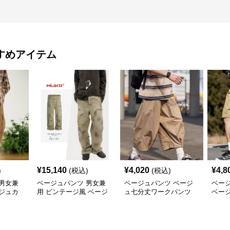
すめアイテム
¥
15,140
¥
4,020
¥
4,8
)
(税込)
(税込)
男女兼
ベージュパンツ 男女兼
ベージュパンツ ベージ
ベー
ジュカ
用 ビンテージ風 ベージ
ュ七分丈ワークパンツ
ベー
新作
ュカーゴパンツ ストリ
メンズ
パンツ
ート系