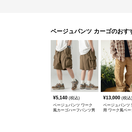
ベージュパンツ
カーゴ
のおす
¥
5,140
¥
13,000
(税込)
(税込
ベージュパンツ ワーク
ベージュパンツ 
風カーゴハーフパンツ男
用 ワーク風ベー
女兼用春夏
ーゴパンツ 春秋