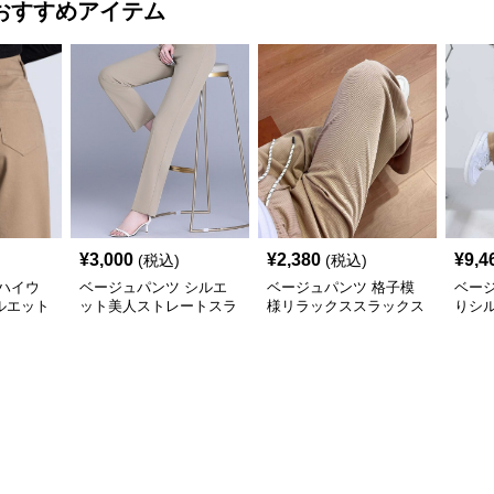
おすすめアイテム
¥
3,000
¥
2,380
¥
9,4
(税込)
(税込)
ハイウ
ベージュパンツ シルエ
ベージュパンツ 格子模
ベー
ルエット
ット美人ストレートスラ
様リラックススラックス
りシ
ックス
ス