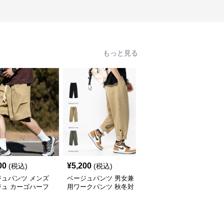
もっと見る
00
¥
5,200
¥
6,080
(税込)
(税込)
(税込)
ジュパンツ メンズ
ベージュパンツ 男女兼
ベージュパンツ 男女兼
ジュ カーゴハーフ
用ワークパンツ 秋冬対
用 ワイドカーゴパンツ
 ワイド
応 全3色展開
ベージュ 春夏