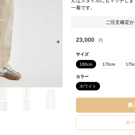
んなスタイルにもマッチしま
一着です。
ご注文確定か
23,000
円
Next slide
サイズ
180cm
170cm
175
カラー
ホワイト
購
カー