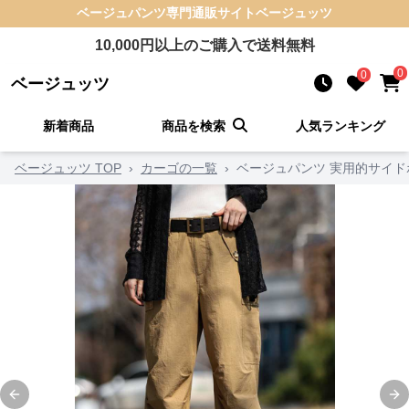
ベージュパンツ
専門通販サイト
ベージュッツ
10,000
円以上のご購入で送料無料
0
0
ベージュッツ
新着商品
商品を検索
人気ランキング
ベージュッツ TOP
›
カーゴの一覧
›
ベージュパンツ 実用的サイド
Previous slide
Ne