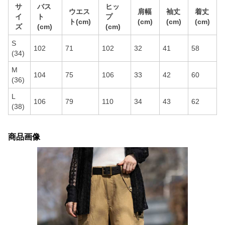
サ
バス
ヒッ
ウエス
肩幅
袖丈
着丈
イ
ト
プ
ト(cm)
(cm)
(cm)
(cm)
ズ
(cm)
(cm)
S
102
71
102
32
41
58
(34)
M
104
75
106
33
42
60
(36)
L
106
79
110
34
43
62
(38)
商品画像