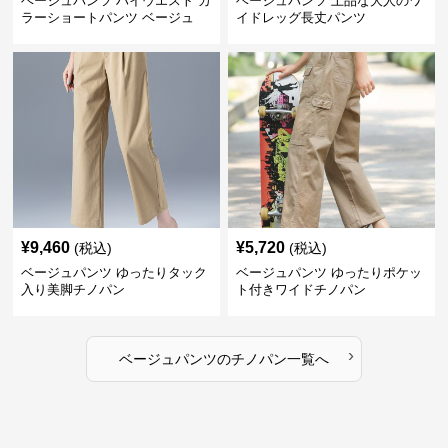
ベージュパンツ ハイウエスト カ
ベージュパンツ 上品な大人のワ
ラーショートパンツ ベージュ
イドレッグ長丈パンツ
¥
9,460
¥
5,720
(税込)
(税込)
ベージュパンツ ゆったりタック
ベージュパンツ ゆったりポケッ
入り美脚チノパン
ト付きワイドチノパン
›
ベージュパンツ
の
チノパン
一覧へ