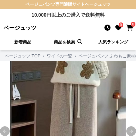
ベージュパンツ
専門通販サイト
ベージュッツ
10,000
円以上のご購入で送料無料
0
0
ベージュッツ
新着商品
商品を検索
人気ランキング
ベージュッツ TOP
›
ワイドの一覧
›
ベージュパンツ ふわもこ素
Previous slide
Ne