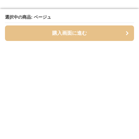
選択中の商品: ベージュ
選択中の商品: ベージュ
購入画面に進む
購入画面に進む
ベージュッツ
について
会社概要