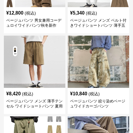
¥
12,800
¥
5,340
(税込)
(税込)
ベージュパンツ 男女兼用コーデ
ベージュパンツ メンズ ベルト付
ュロイワイドパンツ秋冬新作
きワイドショートパンツ 薄手五
分丈
¥
8,420
¥
10,840
(税込)
(税込)
ベージュパンツ メンズ 薄手テン
ベージュパンツ 絞り染めベージ
セル ワイドショートパンツ 夏用
ュワイドカーゴパンツ
涼感ハーフパンツ