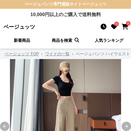
ベージュパンツ
専門通販サイト
ベージュッツ
10,000
円以上のご購入で送料無料
0
0
ベージュッツ
新着商品
商品を検索
人気ランキング
ベージュッツ TOP
›
ワイドの一覧
›
ベージュパンツ ハイウエス
Previous slide
Ne