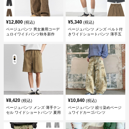
¥
12,800
¥
5,340
(税込)
(税込)
ベージュパンツ 男女兼用コーデ
ベージュパンツ メンズ ベルト付
ュロイワイドパンツ秋冬新作
きワイドショートパンツ 薄手五
分丈
¥
8,420
¥
10,840
(税込)
(税込)
ベージュパンツ メンズ 薄手テン
ベージュパンツ 絞り染めベージ
セル ワイドショートパンツ 夏用
ュワイドカーゴパンツ
涼感ハーフパンツ