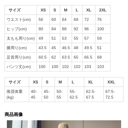
サイズ
XS
S
M
L
XL
2XL
ウエスト(cm)
56
60
64
68
72
76
ヒップ(cm)
80
84
88
92
96
100
太もも周り(cm)
49
51
53
55
57
59
膝周り(cm)
43.5
45
46.5
48
49.5
51
足首周り(cm)
60.5
62
63.5
65
66.5
68
パンツ丈(cm)
100
100
102
102
103
103
サイズ
XS
S
M
L
XL
XXL
推奨体重
40-
45-
50-
55-
62.5-
67.5-
(kg)
45
50
55
62.5
67.5
72.5
商品画像