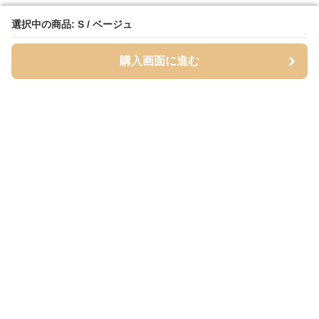
選択中の商品: S / ベージュ
選択中の商品: S / ベージュ
購入画面に進む
購入画面に進む
ベージュッツ
について
会社概要
利用規約