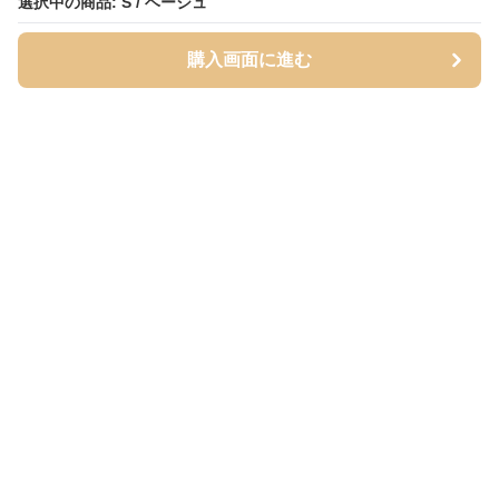
選択中の商品: S / ベージュ
選択中の商品: S / ベージュ
購入画面に進む
購入画面に進む
ベージュッツ
について
会社概要
利用規約