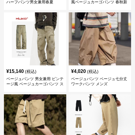
ハーフパンツ男女兼用春夏
風ベージュカーゴパンツ 春秋新
作
¥
15,140
¥
4,020
(税込)
(税込)
ベージュパンツ 男女兼用 ビンテ
ベージュパンツ ベージュ七分丈
ージ風 ベージュカーゴパンツ ス
ワークパンツ メンズ
トリート系