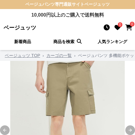
ベージュパンツ
専門通販サイト
ベージュッツ
10,000
円以上のご購入で送料無料
0
0
ベージュッツ
新着商品
商品を検索
人気ランキング
ベージュッツ TOP
›
カーゴの一覧
›
ベージュパンツ 多機能ポケ
Previous slide
Ne