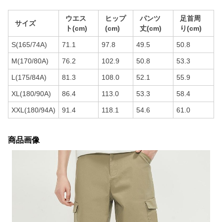
ウエス
ヒップ
パンツ
足首周
サイズ
ト(cm)
(cm)
丈(cm)
り(cm)
S(165/74A)
71.1
97.8
49.5
50.8
M(170/80A)
76.2
102.9
50.8
53.3
L(175/84A)
81.3
108.0
52.1
55.9
XL(180/90A)
86.4
113.0
53.3
58.4
XXL(180/94A)
91.4
118.1
54.6
61.0
商品画像