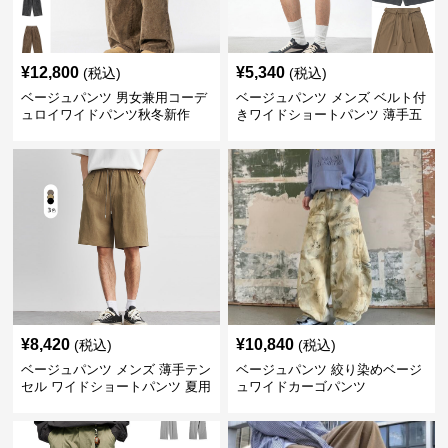
¥
12,800
¥
5,340
(税込)
(税込)
ベージュパンツ 男女兼用コーデ
ベージュパンツ メンズ ベルト付
ュロイワイドパンツ秋冬新作
きワイドショートパンツ 薄手五
分丈
¥
8,420
¥
10,840
(税込)
(税込)
ベージュパンツ メンズ 薄手テン
ベージュパンツ 絞り染めベージ
セル ワイドショートパンツ 夏用
ュワイドカーゴパンツ
涼感ハーフパンツ