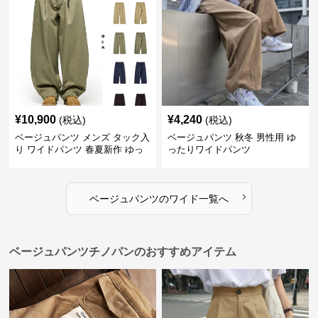
¥
10,900
¥
4,240
(税込)
(税込)
ベージュパンツ メンズ タック入
ベージュパンツ 秋冬 男性用 ゆ
り ワイドパンツ 春夏新作 ゆっ
ったりワイドパンツ
たり 五色展開
›
ベージュパンツ
の
ワイド
一覧へ
ベージュパンツチノパンのおすすめアイテム