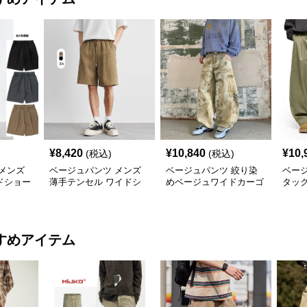
¥
8,420
¥
10,840
¥
10,
(税込)
(税込)
メンズ
ベージュパンツ メンズ
ベージュパンツ 絞り染
ベー
ドショー
薄手テンセル ワイドシ
めベージュワイドカーゴ
タッ
分丈
ョートパンツ 夏用涼感
パンツ
ツ 春
ハーフパンツ
色展
すめアイテム