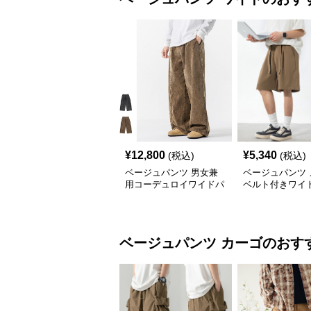
¥
12,800
¥
5,340
(税込)
(税込)
ベージュパンツ 男女兼
ベージュパンツ 
用コーデュロイワイドパ
ベルト付きワイ
ンツ秋冬新作
トパンツ 薄手五
ベージュパンツ
カーゴ
のおす