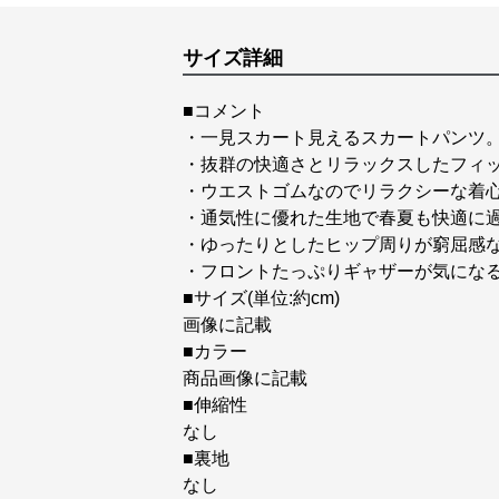
サイズ詳細
■コメント
・一見スカート見えるスカートパンツ
・抜群の快適さとリラックスしたフィ
・ウエストゴムなのでリラクシーな着
・通気性に優れた生地で春夏も快適に
・ゆったりとしたヒップ周りが窮屈感
・フロントたっぷりギャザーが気になる
■サイズ(単位:約cm)
画像に記載
■カラー
商品画像に記載
■伸縮性
なし
■裏地
なし