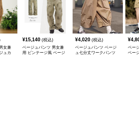
¥
15,140
¥
4,020
¥
4,8
)
(税込)
(税込)
男女兼
ベージュパンツ 男女兼
ベージュパンツ ベージ
ベー
ジュカ
用 ビンテージ風 ベージ
ュ七分丈ワークパンツ
ベー
新作
ュカーゴパンツ ストリ
メンズ
パンツ
ート系