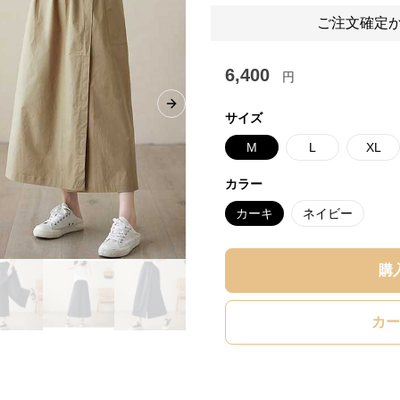
ご注文確定か
6,400
円
Next slide
サイズ
M
L
XL
カラー
カーキ
ネイビー
購
カー