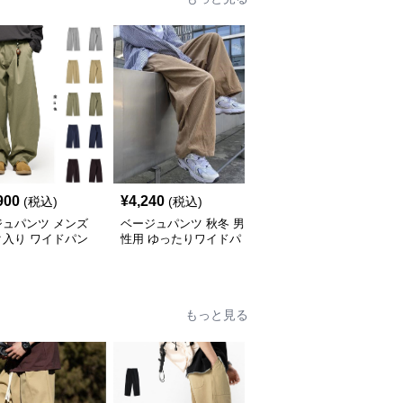
900
¥
4,240
¥
4,000
(税込)
(税込)
(税込)
ジュパンツ メンズ
ベージュパンツ 秋冬 男
ゆったりワイドベージュ
ク入り ワイドパン
性用 ゆったりワイドパ
パンツ女性用
夏新作 ゆったり 五
ンツ
開
もっと見る