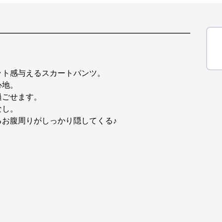
。
ット感与えるスカートパンツ。
心地。
過ごせます。
なし。
お腹周りがしっかり隠してくる♪