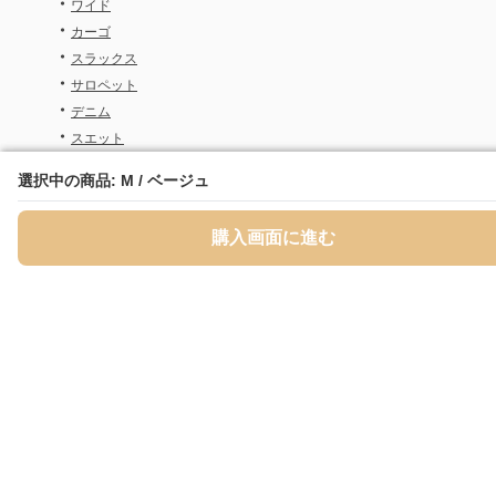
・
ワイド
・
カーゴ
・
スラックス
・
サロペット
・
デニム
・
スエット
・
オーバーオール
選択中の商品: M / ベージュ
選択中の商品: M / ベージュ
関連サイト
購入画面に進む
購入画面に進む
・
メイド服専門通販サイト Maid-mania
・
レース 服専門通販サイト レースル
・
セットアップレディース専門通販サイト Set Me
・
スパッツ専門通販サイト Spazzi
・
ペチコート専門通販サイト Pechicotta
・
ショーツ専門通販サイト ショーツ屋
・
プリーツスカート専門通販サイト Purisuka-lab
・
タイトスカート専門通販サイト Taisuka-lab