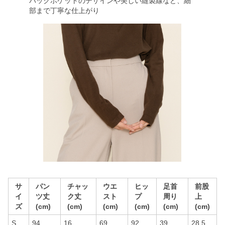
バックポケットのデザインや美しい縫製線など、細
部まで丁寧な仕上がり
サ
パン
チャッ
ウエ
ヒッ
足首
前股
イ
ツ丈
ク丈
スト
プ
周り
上
ズ
(cm)
(cm)
(cm)
(cm)
(cm)
(cm)
S
94
16
69
92
39
28.5