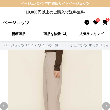
ベージュパンツ
専門通販サイト
ベージュッツ
10,000
円以上のご購入で送料無料
0
0
ベージュッツ
新着商品
商品を検索
人気ランキング
ベージュッツ TOP
›
ワイドの一覧
›
ベージュパンツ すっきりワ
Previous slide
Ne