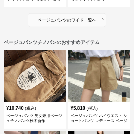
たり 五色展開
›
ベージュパンツ
の
ワイド
一覧へ
ベージュパンツチノパンのおすすめアイテム
¥
10,740
¥
5,810
(税込)
(税込)
ベージュパンツ 男女兼用ベージ
ベージュパンツ ハイウエスト シ
ュチノパンツ秋冬新作
ョートパンツ レディース ベージ
ュ