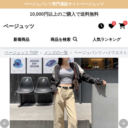
ベージュパンツ
専門通販サイト
ベージュッツ
10,000
円以上のご購入で送料無料
0
0
ベージュッツ
新着商品
商品を検索
人気ランキング
ベージュッツ TOP
›
メンズの一覧
›
ベージュパンツ ハイウエス
Previous slide
Ne