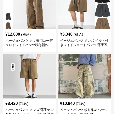
¥
12,800
¥
5,340
(税込)
(税込)
ベージュパンツ 男女兼用コーデ
ベージュパンツ メンズ ベルト付
ュロイワイドパンツ秋冬新作
きワイドショートパンツ 薄手五
分丈
¥
8,420
¥
10,840
(税込)
(税込)
ベージュパンツ メンズ 薄手テン
ベージュパンツ 絞り染めベージ