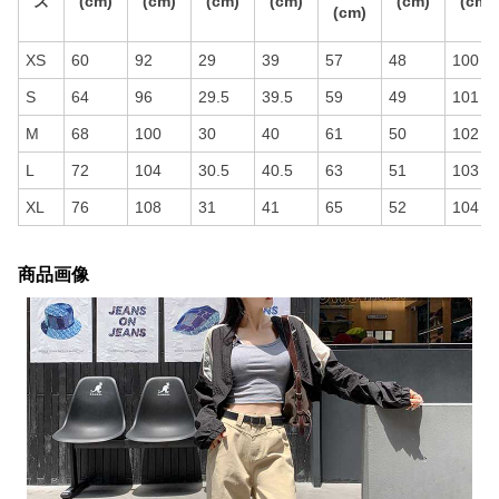
ズ
(cm)
(cm)
(cm)
(cm)
(cm)
(cm)
(cm)
XS
60
92
29
39
57
48
100
S
64
96
29.5
39.5
59
49
101
M
68
100
30
40
61
50
102
L
72
104
30.5
40.5
63
51
103
XL
76
108
31
41
65
52
104
商品画像