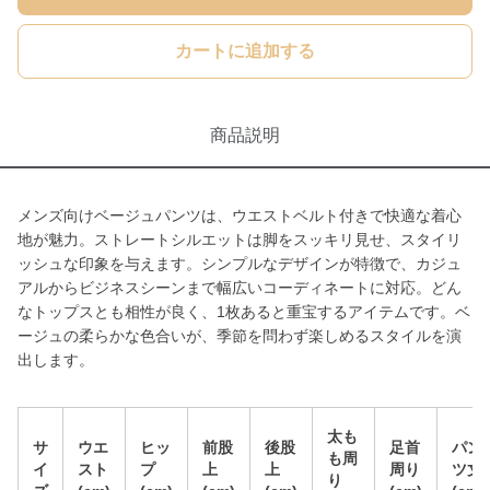
カートに追加する
商品説明
メンズ向けベージュパンツは、ウエストベルト付きで快適な着心
地が魅力。ストレートシルエットは脚をスッキリ見せ、スタイリ
ッシュな印象を与えます。シンプルなデザインが特徴で、カジュ
アルからビジネスシーンまで幅広いコーディネートに対応。どん
なトップスとも相性が良く、1枚あると重宝するアイテムです。ベ
ージュの柔らかな色合いが、季節を問わず楽しめるスタイルを演
出します。
太も
サ
ウエ
ヒッ
前股
後股
足首
パン
も周
イ
スト
プ
上
上
周り
ツ丈
り