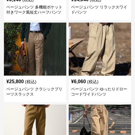
ベージュパンツ 多機能ポケット
ベージュパンツ リラックスワイ
付きワーク風短丈ハーフパンツ
ドパンツ
¥
25,800
¥
6,060
(税込)
(税込)
ベージュパンツ クラシックプリ
ベージュパンツ ゆったりドロー
ーツスラックス
コードワイドパンツ