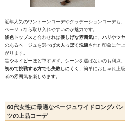
近年人気のワントーンコーデやグラデーションコーデも、
ベージュなら取り入れやすいのが魅力です。
淡色トップス
と合わせれば
優しげな雰囲気
に、
ハリ
や
ツヤ
のあるベージュを選べば
大人っぽく洗練
された印象に仕上
がります。
黒やネイビーほど堅すぎず、シーンを選ばないのも利点。
初めて挑戦する方でも失敗しにくく
、簡単におしゃれ上級
者の雰囲気を楽しめます。
60代女性に最適なベージュワイドロングパン
ツの上品コーデ