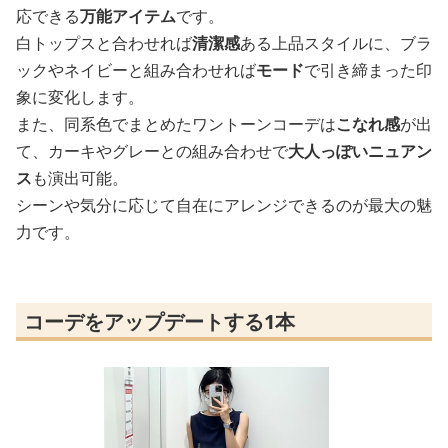
応できる
万能アイテム
です。
白トップスと合わせれば
清潔感
ある上品スタイルに、ブラ
ックやネイビーと組み合わせれば
モード
で引き締まった印
象に変化します。
また、同系色でまとめたワントーンコーデは
こなれ感
が出
て、カーキやグレーとの組み合わせで
大人っぽいニュアン
ス
も演出可能。
シーンや気分に応じて自在にアレンジできるのが最大の魅
力です。
コーデをアップデートする1本