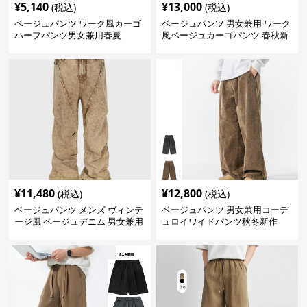
¥
5,140
¥
13,000
(税込)
(税込)
ベージュパンツ ワーク風カーゴ
ベージュパンツ 男女兼用 ワーク
ハーフパンツ男女兼用春夏
風ベージュカーゴパンツ 春秋新
作
¥
11,480
¥
12,800
(税込)
(税込)
ベージュパンツ メンズ ヴィンテ
ベージュパンツ 男女兼用コーデ
ージ風 ベージュデニム 男女兼用
ュロイワイドパンツ秋冬新作
春秋冬