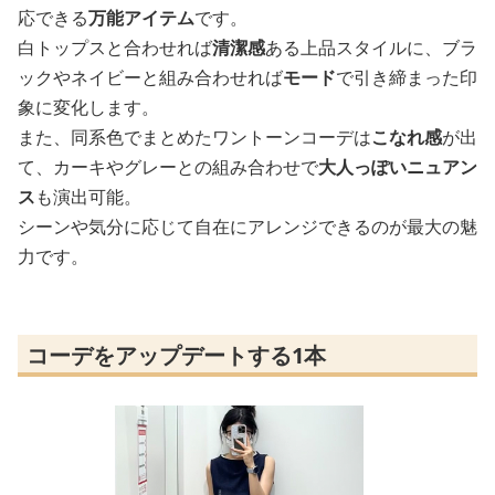
応できる
万能アイテム
です。
白トップスと合わせれば
清潔感
ある上品スタイルに、ブラ
ックやネイビーと組み合わせれば
モード
で引き締まった印
象に変化します。
また、同系色でまとめたワントーンコーデは
こなれ感
が出
て、カーキやグレーとの組み合わせで
大人っぽいニュアン
ス
も演出可能。
シーンや気分に応じて自在にアレンジできるのが最大の魅
力です。
コーデをアップデートする1本