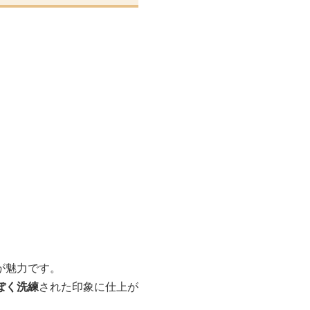
が魅力です。
ぽく洗練
された印象に仕上が