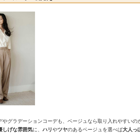
デやグラデーションコーデも、ベージュなら取り入れやすいの
優しげな雰囲気
に、
ハリ
や
ツヤ
のあるベージュを選べば
大人っ