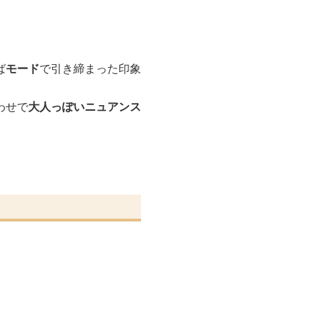
ば
モード
で引き締まった印象
わせで
大人っぽいニュアンス