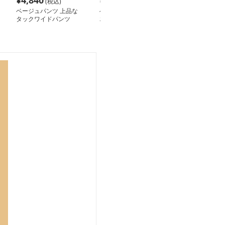
¥
4,840
¥
4,840
¥
3,540
(税込)
(税込)
(税込
ベージュパンツ 上品な
ベージュパンツ ハイウ
ベージュパンツ
タックワイドパンツ
エストワイドカーゴパン
りシルエット大
ツ
レートパンツ