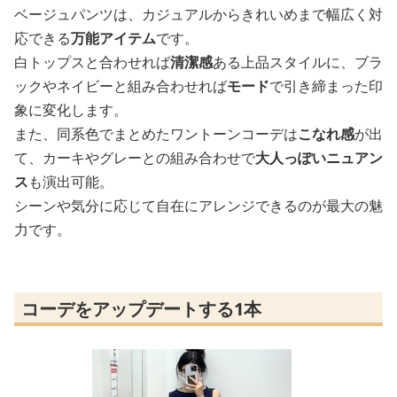
ベージュパンツは、カジュアルからきれいめまで幅広く対
応できる
万能アイテム
です。
白トップスと合わせれば
清潔感
ある上品スタイルに、ブラ
ックやネイビーと組み合わせれば
モード
で引き締まった印
象に変化します。
また、同系色でまとめたワントーンコーデは
こなれ感
が出
て、カーキやグレーとの組み合わせで
大人っぽいニュアン
ス
も演出可能。
シーンや気分に応じて自在にアレンジできるのが最大の魅
力です。
コーデをアップデートする1本