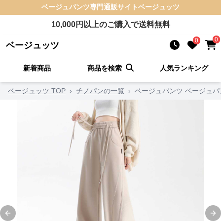
ベージュパンツ
専門通販サイト
ベージュッツ
10,000
円以上のご購入で送料無料
0
0
ベージュッツ
新着商品
商品を検索
人気ランキング
ベージュッツ TOP
›
チノパンの一覧
›
ベージュパンツ ベージュパ
Previous slide
Ne