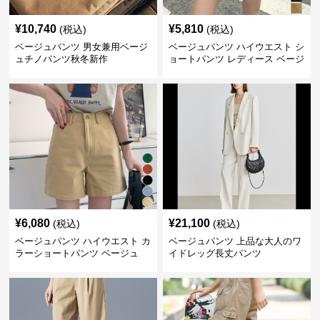
¥
10,740
¥
5,810
(税込)
(税込)
ベージュパンツ 男女兼用ベージ
ベージュパンツ ハイウエスト シ
ュチノパンツ秋冬新作
ョートパンツ レディース ベージ
ュ
¥
6,080
¥
21,100
(税込)
(税込)
ベージュパンツ ハイウエスト カ
ベージュパンツ 上品な大人のワ
ラーショートパンツ ベージュ
イドレッグ長丈パンツ