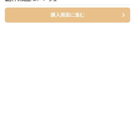
購入画面に進む
購入画面に進む
ベージュッツ
について
会社概要
利用規約