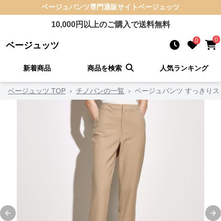
ベージュパンツ
専門通販サイト
ベージュッツ
10,000
円以上のご購入で送料無料
0
0
ベージュッツ
新着商品
商品を検索
人気ランキング
ベージュッツ TOP
›
チノパンの一覧
›
ベージュパンツ すっきり
Previous slide
Ne