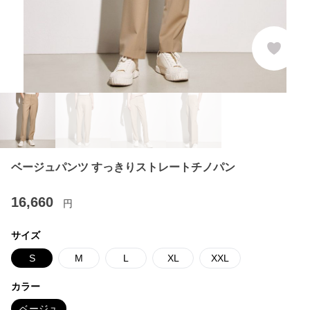
ベージュパンツ すっきりストレートチノパン
16,660
円
サイズ
S
M
L
XL
XXL
カラー
ベージュ