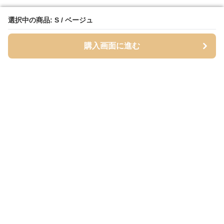
選択中の商品: S / ベージュ
選択中の商品: S / ベージュ
購入画面に進む
購入画面に進む
ベージュッツ
について
会社概要