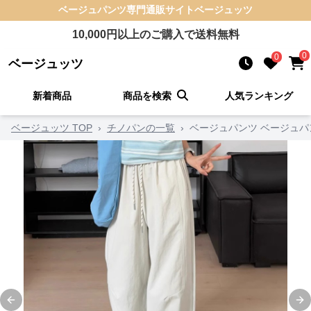
ベージュパンツ
専門通販サイト
ベージュッツ
10,000
円以上のご購入で送料無料
0
0
ベージュッツ
新着商品
商品を検索
人気ランキング
ベージュッツ TOP
›
チノパンの一覧
›
ベージュパンツ ベージュパ
Previous slide
Ne