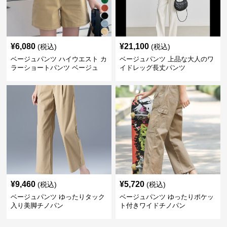
¥
6,080
¥
21,100
(税込)
(税込)
ベージュパンツ ハイウエスト カ
ベージュパンツ 上品な大人のワ
ラーショートパンツ ベージュ
イドレッグ長丈パンツ
¥
9,460
¥
5,720
(税込)
(税込)
ベージュパンツ ゆったりタック
ベージュパンツ ゆったりポケッ
入り美脚チノパン
ト付きワイドチノパン