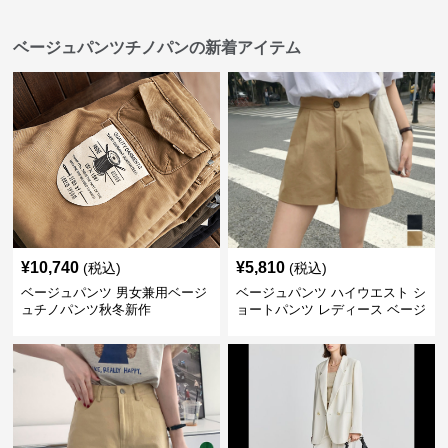
ベージュパンツチノパンの新着アイテム
¥
10,740
¥
5,810
(税込)
(税込)
ベージュパンツ 男女兼用ベージ
ベージュパンツ ハイウエスト シ
ュチノパンツ秋冬新作
ョートパンツ レディース ベージ
ュ