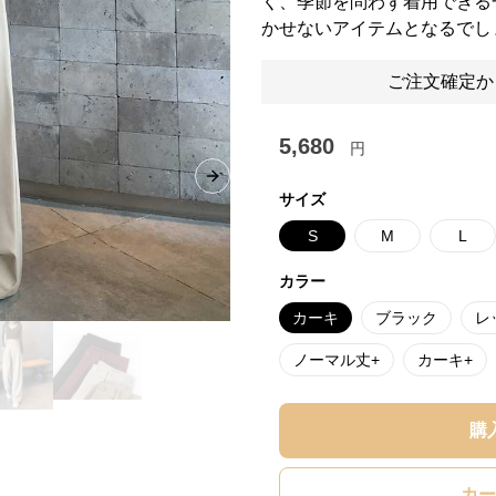
く、季節を問わず着用できる
かせないアイテムとなるでし
ご注文確定か
5,680
円
Next slide
サイズ
S
M
L
カラー
カーキ
ブラック
レ
ノーマル丈+
カーキ+
購
カー