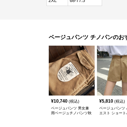
2XL
68-77.5
ベージュパンツ
チノパン
のお
¥
10,740
¥
5,810
(税込)
(税込)
ベージュパンツ 男女兼
ベージュパンツ 
用ベージュチノパンツ秋
エスト ショート
冬新作
レディース ベー