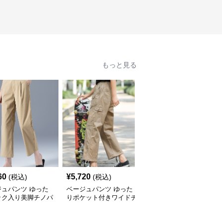
もっと見る
60
¥
5,720
¥
5,720
(税込)
(税込)
(税込)
ジュパンツ ゆった
ベージュパンツ ゆった
ベージュパンツ すっき
ック入り美脚チノパ
りポケット付きワイドチ
りシルエットテーパード
ノパン
パンツ