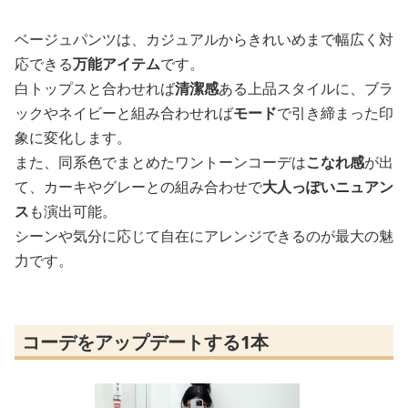
ベージュパンツは、カジュアルからきれいめまで幅広く対
応できる
万能アイテム
です。
白トップスと合わせれば
清潔感
ある上品スタイルに、ブラ
ックやネイビーと組み合わせれば
モード
で引き締まった印
象に変化します。
また、同系色でまとめたワントーンコーデは
こなれ感
が出
て、カーキやグレーとの組み合わせで
大人っぽいニュアン
ス
も演出可能。
シーンや気分に応じて自在にアレンジできるのが最大の魅
力です。
コーデをアップデートする1本