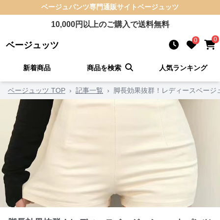
ベージュパンツ
専門通販サイト
ベージュッツ
10,000
円以上のご購入で送料無料
0
0
ベージュッツ
新着商品
商品を検索
人気ランキング
ベージュッツ TOP
›
記事一覧
›
脚長効果抜群！レディースベージ